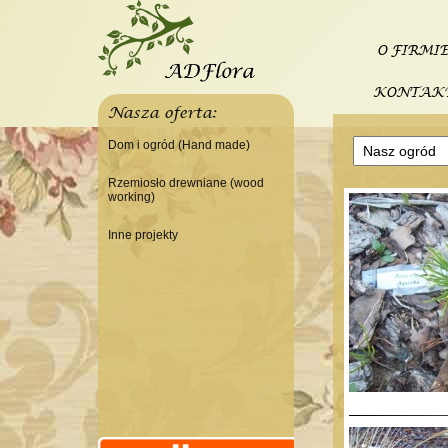
O FIRMI
KONTAK
Nasza oferta:
Dom i ogród (Hand made)
Świeczniki
Rzemiosło drewniane (wood
working)
Tace
Do domu
Panele, szyldy dekoracyjne
Inne projekty
Do warsztatu
Ramki
Budowa domku letniskowego
Lampy
Doniczki Wazony
Wieszaki