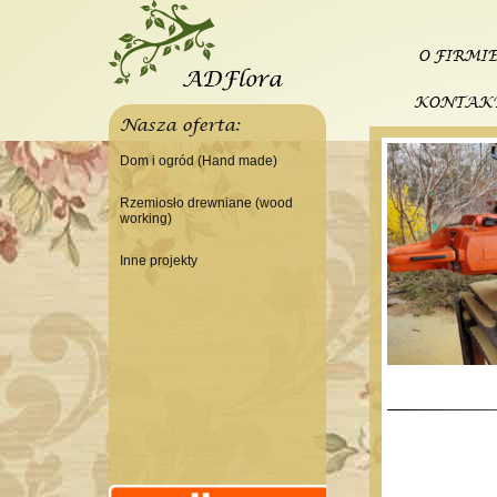
O FIRMI
KONTAK
Nasza oferta:
Dom i ogród (Hand made)
Świeczniki
Rzemiosło drewniane (wood
working)
Tace
Do domu
Panele, szyldy dekoracyjne
Inne projekty
Do warsztatu
Ramki
Budowa domku letniskowego
Lampy
Doniczki Wazony
Wieszaki