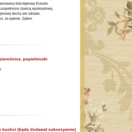
planowany blat dębowy Krzesło
 uzupełnione żywicą epoksydową
dębowej dechy ale istniało
o, że pęknie. Zatem
pierośnice, popielniczki
y
do kuchni (będę dodawał sukcesywnie)