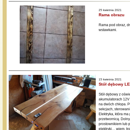
25 kwietnia 2021
Rama obrazu
Rama pod obraz, d
wstawkami.
15 kwietnia 2021
Stół dębowy L
Stół dębowy z ośw
akumulatorach 12V 
na dwóch chłopa. P
sekcjach, sterowani
Elektryka, która ma
przetwornicą. Doln
prostownikiem lub 
elektryki… wiem, t