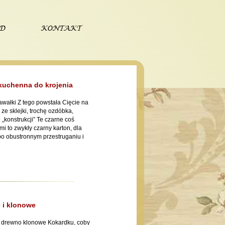
ÓD
KONTAKT
uchenna do krojenia
kawałki Z tego powstała Cięcie na
 ze sklejki, trochę ozdóbka,
„konstrukcji” Te czarne coś
 to zwykły czarny karton, dla
o obustronnym przestruganiu i
 i klonowe
 drewno klonowe Kokardku, coby