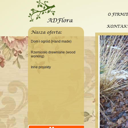
O FIRMI
KONTAK
Nasza oferta:
Dom i ogród (Hand made)
Świeczniki
Rzemiosło drewniane (wood
working)
Tace
Do domu
Panele, szyldy dekoracyjne
Inne projekty
Do warsztatu
Ramki
Budowa domku letniskowego
Lampy
Doniczki Wazony
Wieszaki