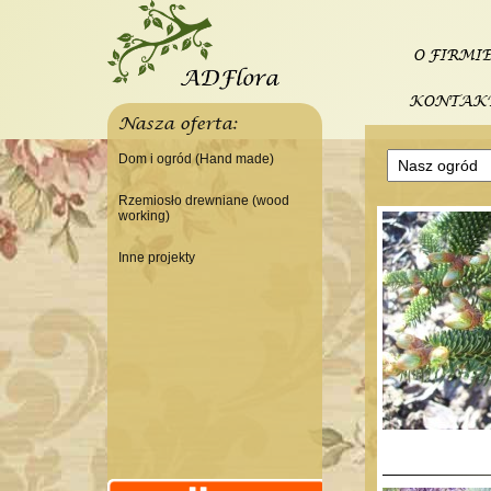
O FIRMI
KONTAK
Nasza oferta:
Dom i ogród (Hand made)
Świeczniki
Rzemiosło drewniane (wood
working)
Tace
Do domu
Panele, szyldy dekoracyjne
Inne projekty
Do warsztatu
Ramki
Budowa domku letniskowego
Lampy
Doniczki Wazony
Wieszaki