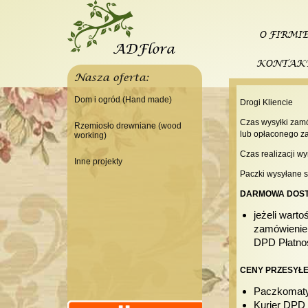
O FIRMI
KONTAK
Nasza oferta:
Dom i ogród (Hand made)
Drogi Kliencie
Świeczniki
Czas wysyłki zam
Rzemiosło drewniane (wood
lub opłaconego za
working)
Tace
Czas realizacji w
Do domu
Panele, szyldy dekoracyjne
Inne projekty
Paczki wysyłane s
Do warsztatu
Ramki
Budowa domku letniskowego
DARMOWA DOST
Lampy
jeżeli wart
Doniczki Wazony
zamówienie 
Wieszaki
DPD Płatno
CENY PRZESYŁ
Paczkomaty 
Kurier DPD 