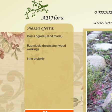
O FIRMI
KONTAK
Nasza oferta:
Dom i ogród (Hand made)
Świeczniki
Rzemiosło drewniane (wood
working)
Tace
Do domu
Panele, szyldy dekoracyjne
Inne projekty
Do warsztatu
Ramki
Budowa domku letniskowego
Lampy
Doniczki Wazony
Wieszaki