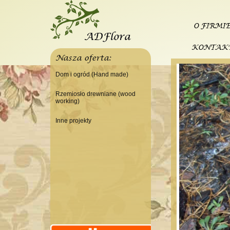
O FIRMI
KONTAK
Nasza oferta:
Dom i ogród (Hand made)
Świeczniki
Rzemiosło drewniane (wood
working)
Tace
Do domu
Panele, szyldy dekoracyjne
Inne projekty
Do warsztatu
Ramki
Budowa domku letniskowego
Lampy
Doniczki Wazony
Wieszaki