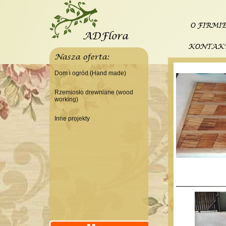
O FIRMI
KONTAK
Nasza oferta:
Dom i ogród (Hand made)
Świeczniki
Rzemiosło drewniane (wood
working)
Tace
Do domu
Panele, szyldy dekoracyjne
Inne projekty
Do warsztatu
Ramki
Budowa domku letniskowego
Lampy
Doniczki Wazony
Wieszaki