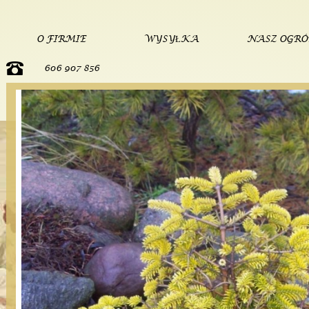
O FIRMIE
WYSYŁKA
NASZ OGR
606 907 856