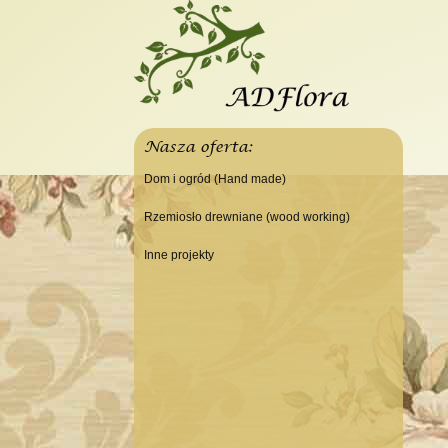
Nasza oferta:
Dom i ogród (Hand made)
Świeczniki
Rzemiosło drewniane (wood working)
Tace
Do domu
Inne projekty
Panele, szyldy dekoracyjne
Do warsztatu
Budowa domku letniskowego
Ramki
Lampy
Doniczki Wazony
Wieszaki