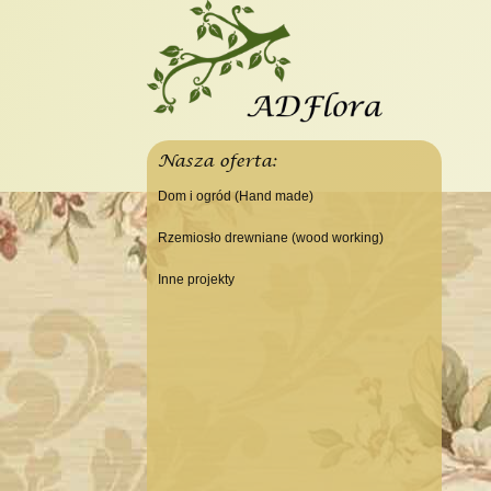
Nasza oferta:
Dom i ogród (Hand made)
Świeczniki
Rzemiosło drewniane (wood working)
Tace
Do domu
Inne projekty
Panele, szyldy dekoracyjne
Do warsztatu
Budowa domku letniskowego
Ramki
Lampy
Doniczki Wazony
Wieszaki