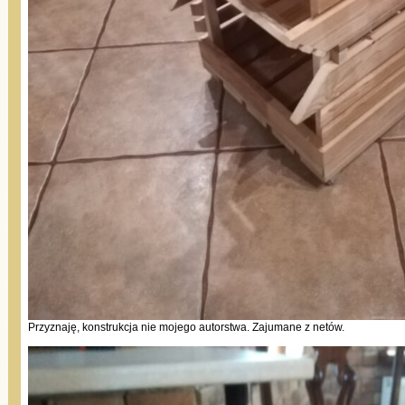
Przyznaję, konstrukcja nie mojego autorstwa. Zajumane z netów.