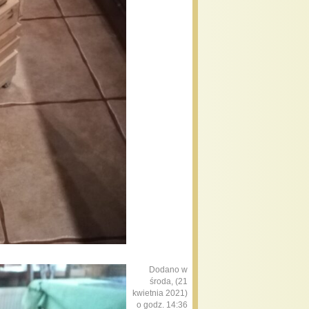
Dodano w
środa, (21
kwietnia 2021)
o godz. 14:36