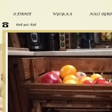
O FIRMIE
WYSYŁKA
NASZ OGR
606 907 856