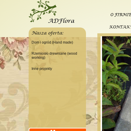
O FIRMI
KONTAK
Nasza oferta:
Dom i ogród (Hand made)
Świeczniki
Rzemiosło drewniane (wood
working)
Tace
Do domu
Panele, szyldy dekoracyjne
Inne projekty
Do warsztatu
Ramki
Budowa domku letniskowego
Lampy
Doniczki Wazony
Wieszaki