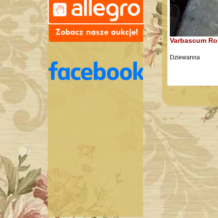
Varbascum Ro
Dziewanna