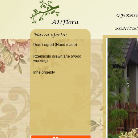
O FIRMI
KONTAK
Nasza oferta:
Dom i ogród (Hand made)
Świeczniki
Rzemiosło drewniane (wood
working)
Tace
Do domu
Panele, szyldy dekoracyjne
Inne projekty
Do warsztatu
Ramki
Budowa domku letniskowego
Lampy
Doniczki Wazony
Wieszaki