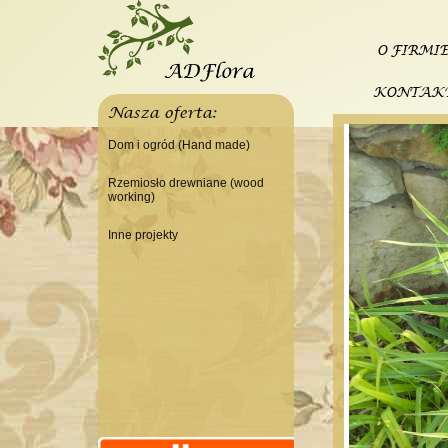
O FIRMI
KONTAK
Nasza oferta:
Dom i ogród (Hand made)
Świeczniki
Rzemiosło drewniane (wood
working)
Tace
Do domu
Panele, szyldy dekoracyjne
Inne projekty
Do warsztatu
Ramki
Budowa domku letniskowego
Lampy
Doniczki Wazony
Wieszaki