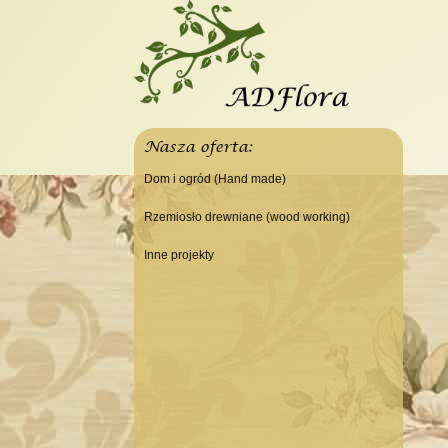
Nasza oferta:
Dom i ogród (Hand made)
Świeczniki
Rzemiosło drewniane (wood working)
Tace
Do domu
Inne projekty
Panele, szyldy dekoracyjne
Do warsztatu
Budowa domku letniskowego
Ramki
Lampy
Doniczki Wazony
Wieszaki