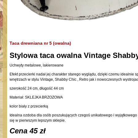
Taca drewniana nr 5 (owalna)
Stylowa taca owalna Vintage Shabb
Uchwyty metalowe, lakierowane
Efekt przecierki nadał jej charakter starego wyglądu, dzięki czemu idealnie
wnętrzach w stylu Vintage, Shabby Chic , Retro jak i nowoczesnych wystroja
szerokość 24 cm, długość 44 cm
Materiał: SKLEJKA BRZOZOWA
kolor biały z przecierką
Idealna ozdoba dla osób poszukujących czegoś unikatowego i wyjątkowego 
się w pierwszym lepszym sklepie.
Cena 45 zł