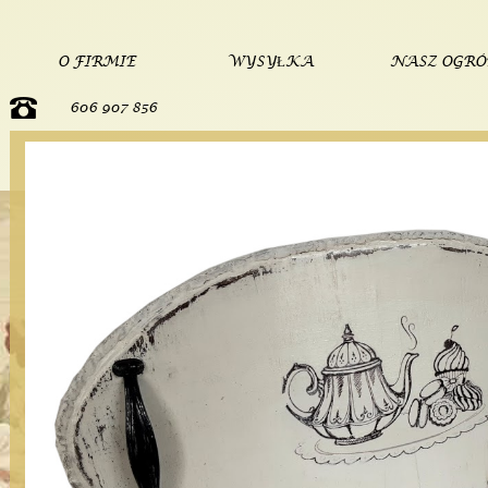
O FIRMIE
WYSYŁKA
NASZ OGR
606 907 856