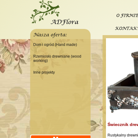
O FIRMI
KONTAK
Nasza oferta:
Dom i ogród (Hand made)
Świeczniki
Rzemiosło drewniane (wood
working)
Tace
Do domu
Panele, szyldy dekoracyjne
Inne projekty
Do warsztatu
Ramki
Budowa domku letniskowego
Lampy
Doniczki Wazony
Wieszaki
Świecznik dre
Rustykalny drewni