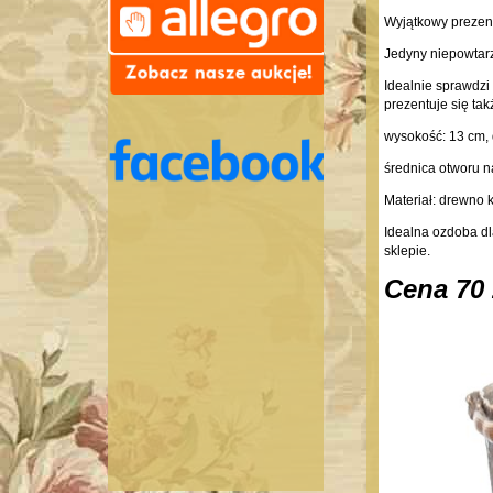
Wyjątkowy prezent
Jedyny niepowtar
Idealnie sprawdzi
prezentuje się ta
wysokość: 13 cm,
średnica otworu n
Materiał: drewno 
Idealna ozdoba d
sklepie.
Cena 70 