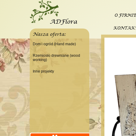
O FIRMI
KONTAK
Nasza oferta:
Dom i ogród (Hand made)
Świeczniki
Rzemiosło drewniane (wood
working)
Tace
Do domu
Panele, szyldy dekoracyjne
Inne projekty
Do warsztatu
Ramki
Budowa domku letniskowego
Lampy
Doniczki Wazony
Wieszaki