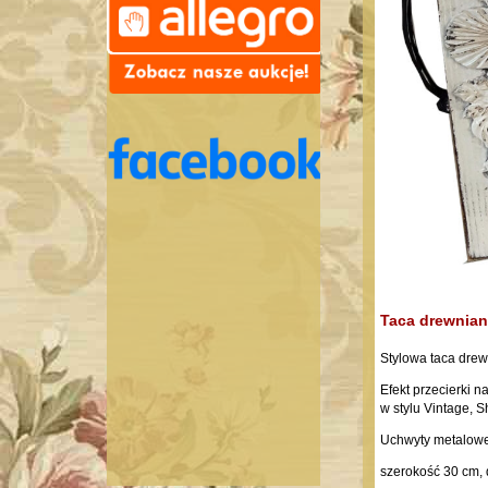
Taca drewnian
Stylowa taca drew
Efekt przecierki 
w stylu Vintage, 
Uchwyty metalow
szerokość 30 cm,