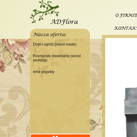
O FIRMI
KONTAK
Nasza oferta:
Dom i ogród (Hand made)
Świeczniki
Rzemiosło drewniane (wood
working)
Tace
Do domu
Panele, szyldy dekoracyjne
Inne projekty
Do warsztatu
Ramki
Budowa domku letniskowego
Lampy
Doniczki Wazony
Wieszaki