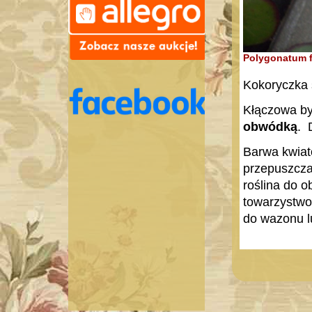
Polygonatum f
Kokoryczka 
Kłączowa by
obwódką
. 
Barwa kwiat
przepuszczal
roślina do o
towarzystwo 
do wazonu l