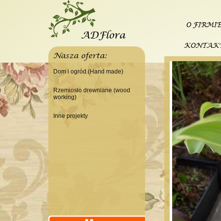
O FIRMI
KONTAK
Nasza oferta:
Dom i ogród (Hand made)
Świeczniki
Rzemiosło drewniane (wood
working)
Tace
Do domu
Panele, szyldy dekoracyjne
Inne projekty
Do warsztatu
Ramki
Budowa domku letniskowego
Lampy
Doniczki Wazony
Wieszaki