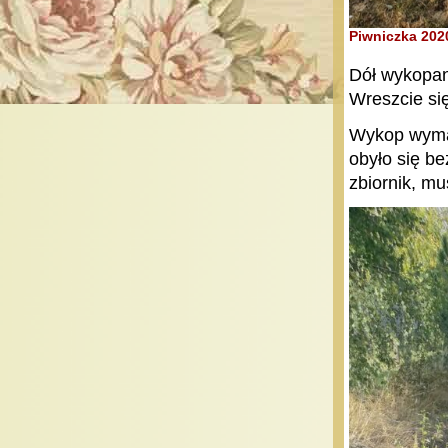
Piwniczka 202
Dół wykopany
Wreszcie si
Wykop wymag
obyło się be
zbiornik, mu