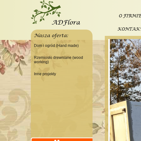
O FIRMI
KONTAK
Nasza oferta:
Dom i ogród (Hand made)
Świeczniki
Rzemiosło drewniane (wood
working)
Tace
Do domu
Panele, szyldy dekoracyjne
Inne projekty
Do warsztatu
Ramki
Budowa domku letniskowego
Lampy
Doniczki Wazony
Wieszaki