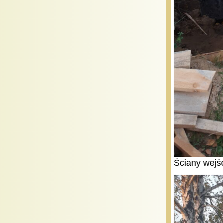
Ściany wejśc