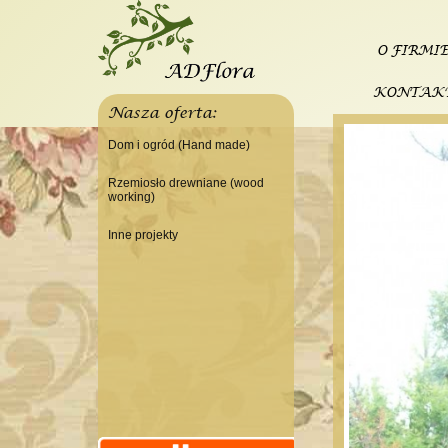
O FIRMI
KONTAK
Nasza oferta:
Dom i ogród (Hand made)
Świeczniki
Rzemiosło drewniane (wood
working)
Tace
Do domu
Panele, szyldy dekoracyjne
Inne projekty
Do warsztatu
Ramki
Budowa domku letniskowego
Lampy
Doniczki Wazony
Wieszaki