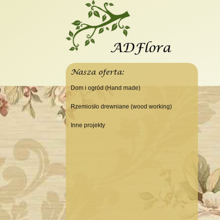
Nasza oferta:
Dom i ogród (Hand made)
Świeczniki
Rzemiosło drewniane (wood working)
Tace
Do domu
Inne projekty
Panele, szyldy dekoracyjne
Do warsztatu
Budowa domku letniskowego
Ramki
Lampy
Doniczki Wazony
Wieszaki