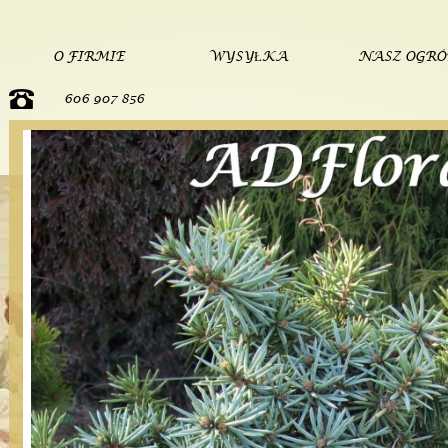
O FIRMIE
WYSYŁKA
NASZ OGR
606 907 856