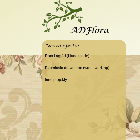
Nasza oferta:
Dom i ogród (Hand made)
Świeczniki
Rzemiosło drewniane (wood working)
Tace
Do domu
Inne projekty
Panele, szyldy dekoracyjne
Do warsztatu
Budowa domku letniskowego
Ramki
Lampy
Doniczki Wazony
Wieszaki