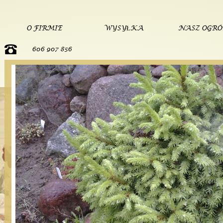
O FIRMIE
WYSYŁKA
NASZ OGR
606 907 856