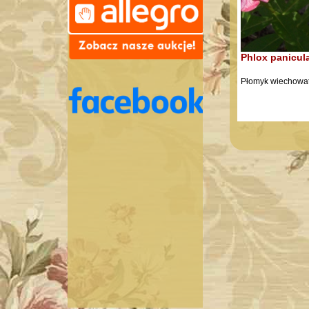
Phlox panicula
Płomyk wiechowa