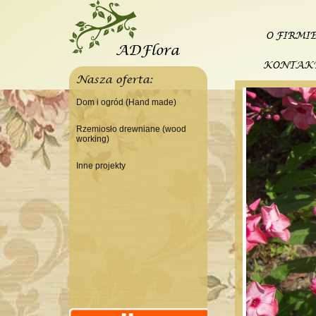
O FIRMI
KONTAK
Nasza oferta:
Dom i ogród (Hand made)
Świeczniki
Rzemiosło drewniane (wood
working)
Tace
Do domu
Panele, szyldy dekoracyjne
Inne projekty
Do warsztatu
Ramki
Budowa domku letniskowego
Lampy
Doniczki Wazony
Wieszaki