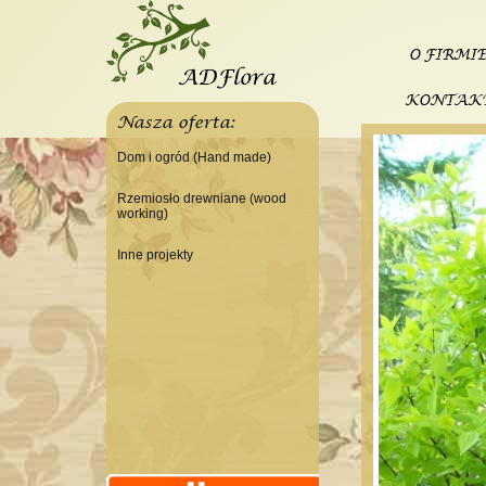
O FIRMI
KONTAK
Nasza oferta:
Dom i ogród (Hand made)
Świeczniki
Rzemiosło drewniane (wood
working)
Tace
Do domu
Panele, szyldy dekoracyjne
Inne projekty
Do warsztatu
Ramki
Budowa domku letniskowego
Lampy
Doniczki Wazony
Wieszaki