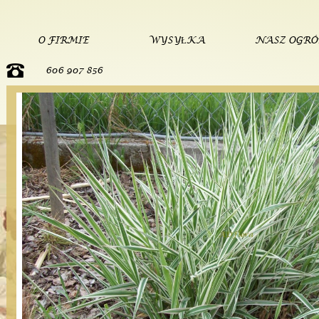
O FIRMIE
WYSYŁKA
NASZ OGR
606 907 856