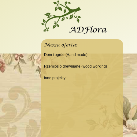
Nasza oferta:
Dom i ogród (Hand made)
Świeczniki
Rzemiosło drewniane (wood working)
Tace
Do domu
Inne projekty
Panele, szyldy dekoracyjne
Do warsztatu
Budowa domku letniskowego
Ramki
Lampy
Doniczki Wazony
Wieszaki