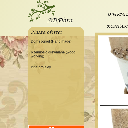
O FIRMI
KONTAK
Nasza oferta:
Dom i ogród (Hand made)
Świeczniki
Rzemiosło drewniane (wood
working)
Tace
Do domu
Panele, szyldy dekoracyjne
Inne projekty
Do warsztatu
Ramki
Budowa domku letniskowego
Lampy
Doniczki Wazony
Wieszaki