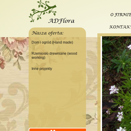
O FIRMI
KONTAK
Nasza oferta:
Dom i ogród (Hand made)
Świeczniki
Rzemiosło drewniane (wood
working)
Tace
Do domu
Panele, szyldy dekoracyjne
Inne projekty
Do warsztatu
Ramki
Budowa domku letniskowego
Lampy
Doniczki Wazony
Wieszaki