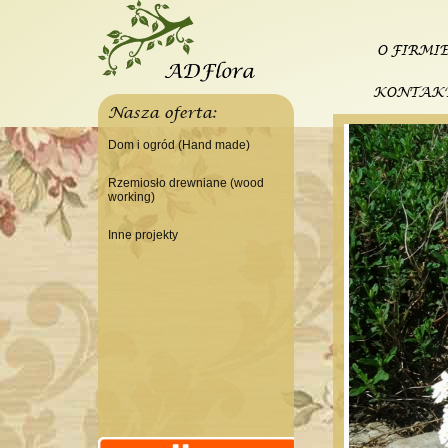
O FIRMI
KONTAK
Nasza oferta:
Dom i ogród (Hand made)
Świeczniki
Rzemiosło drewniane (wood
working)
Tace
Do domu
Panele, szyldy dekoracyjne
Inne projekty
Do warsztatu
Ramki
Budowa domku letniskowego
Lampy
Doniczki Wazony
Wieszaki