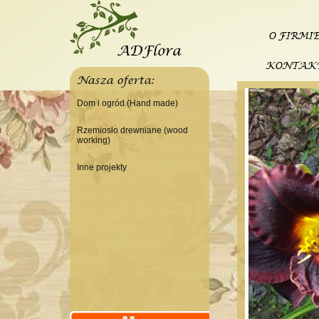
O FIRMI
KONTAK
Nasza oferta:
Dom i ogród (Hand made)
Świeczniki
Rzemiosło drewniane (wood
working)
Tace
Do domu
Panele, szyldy dekoracyjne
Inne projekty
Do warsztatu
Ramki
Budowa domku letniskowego
Lampy
Doniczki Wazony
Wieszaki