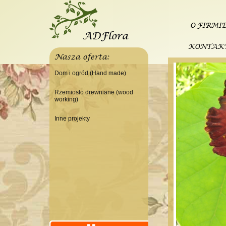
O FIRMI
KONTAK
Nasza oferta:
Dom i ogród (Hand made)
Świeczniki
Rzemiosło drewniane (wood
working)
Tace
Do domu
Panele, szyldy dekoracyjne
Inne projekty
Do warsztatu
Ramki
Budowa domku letniskowego
Lampy
Doniczki Wazony
Wieszaki