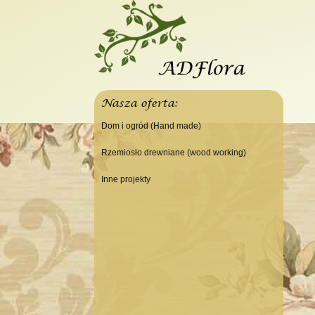
Nasza oferta:
Dom i ogród (Hand made)
Świeczniki
Rzemiosło drewniane (wood working)
Tace
Do domu
Inne projekty
Panele, szyldy dekoracyjne
Do warsztatu
Budowa domku letniskowego
Ramki
Lampy
Doniczki Wazony
Wieszaki