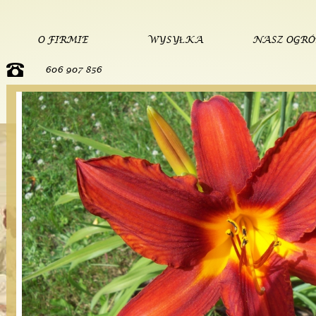
O FIRMIE
WYSYŁKA
NASZ OGR
606 907 856