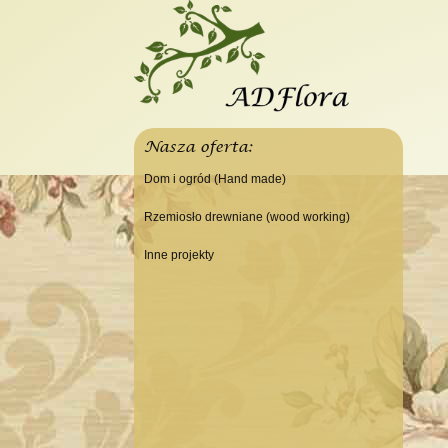
Nasza oferta:
Dom i ogród (Hand made)
Świeczniki
Rzemiosło drewniane (wood working)
Tace
Do domu
Inne projekty
Panele, szyldy dekoracyjne
Do warsztatu
Budowa domku letniskowego
Ramki
Lampy
Doniczki Wazony
Wieszaki