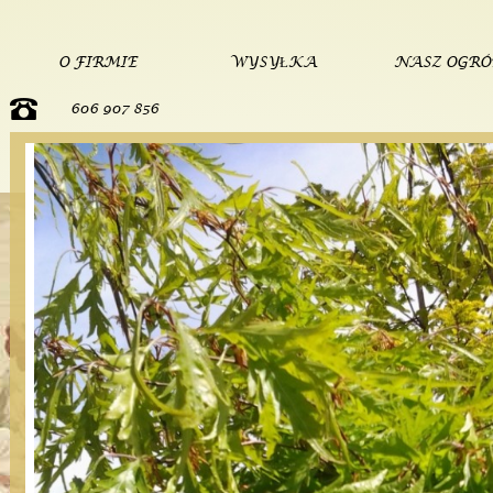
O FIRMIE
WYSYŁKA
NASZ OGR
606 907 856