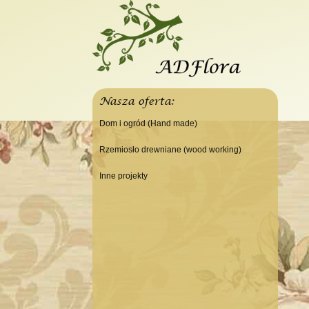
Nasza oferta:
Dom i ogród (Hand made)
Świeczniki
Rzemiosło drewniane (wood working)
Tace
Do domu
Inne projekty
Panele, szyldy dekoracyjne
Do warsztatu
Budowa domku letniskowego
Ramki
Lampy
Doniczki Wazony
Wieszaki