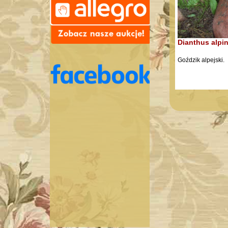
Dianthus alpi
Goździk alpejski
.