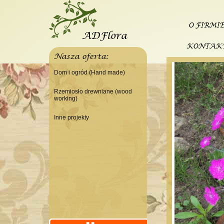
O FIRMI
KONTAK
Nasza oferta:
Dom i ogród (Hand made)
Świeczniki
Rzemiosło drewniane (wood
working)
Tace
Do domu
Panele, szyldy dekoracyjne
Inne projekty
Do warsztatu
Ramki
Budowa domku letniskowego
Lampy
Doniczki Wazony
Wieszaki