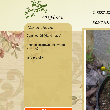
O FIRMI
KONTAK
Nasza oferta:
Dom i ogród (Hand made)
Świeczniki
Rzemiosło drewniane (wood
working)
Tace
Do domu
Panele, szyldy dekoracyjne
Inne projekty
Do warsztatu
Ramki
Budowa domku letniskowego
Lampy
Doniczki Wazony
Wieszaki