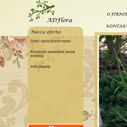
O FIRMI
KONTAK
Nasza oferta:
Dom i ogród (Hand made)
Świeczniki
Rzemiosło drewniane (wood
working)
Tace
Do domu
Panele, szyldy dekoracyjne
Inne projekty
Do warsztatu
Ramki
Budowa domku letniskowego
Lampy
Doniczki Wazony
Wieszaki