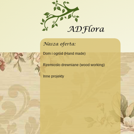
Nasza oferta:
Dom i ogród (Hand made)
Świeczniki
Rzemiosło drewniane (wood working)
Tace
Do domu
Inne projekty
Panele, szyldy dekoracyjne
Do warsztatu
Budowa domku letniskowego
Ramki
Lampy
Doniczki Wazony
Wieszaki