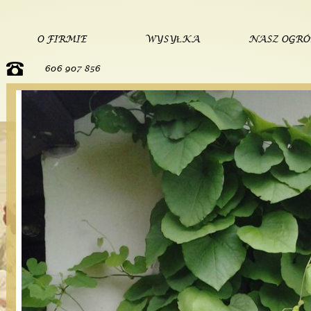
O FIRMIE
WYSYŁKA
NASZ OGR
606 907 856