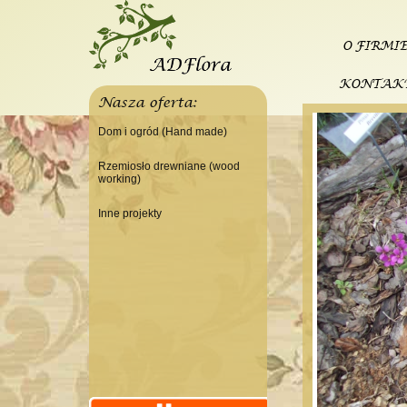
O FIRMI
KONTAK
Nasza oferta:
Dom i ogród (Hand made)
Świeczniki
Rzemiosło drewniane (wood
working)
Tace
Do domu
Panele, szyldy dekoracyjne
Inne projekty
Do warsztatu
Ramki
Budowa domku letniskowego
Lampy
Doniczki Wazony
Wieszaki