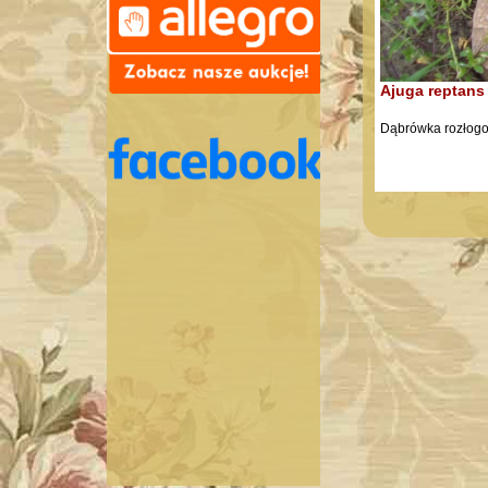
Ajuga reptans
Dąbrówka rozłog