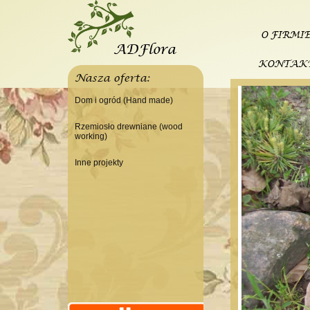
O FIRMI
KONTAK
Nasza oferta:
Dom i ogród (Hand made)
Świeczniki
Rzemiosło drewniane (wood
working)
Tace
Do domu
Panele, szyldy dekoracyjne
Inne projekty
Do warsztatu
Ramki
Budowa domku letniskowego
Lampy
Doniczki Wazony
Wieszaki