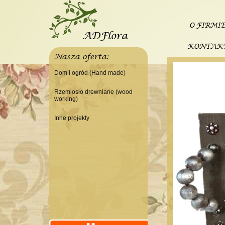
O FIRMI
KONTAK
Nasza oferta:
Dom i ogród (Hand made)
Świeczniki
Rzemiosło drewniane (wood
working)
Tace
Do domu
Panele, szyldy dekoracyjne
Inne projekty
Do warsztatu
Ramki
Budowa domku letniskowego
Lampy
Doniczki Wazony
Wieszaki