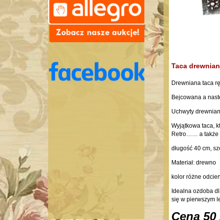
Taca drewnian
Drewniana taca r
Bejcowana a nast
Uchwyty drewnian
Wyjątkowa taca, k
Retro…… a także
długość 40 cm, s
Materiał: drewno
kolor różne odcien
Idealna ozdoba d
się w pierwszym l
Cena 50 