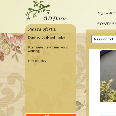
O FIRMI
KONTAK
Nasza oferta:
Dom i ogród (Hand made)
Świeczniki
Rzemiosło drewniane (wood
working)
Tace
Do domu
Panele, szyldy dekoracyjne
Inne projekty
Do warsztatu
Ramki
Budowa domku letniskowego
Lampy
Doniczki Wazony
Wieszaki